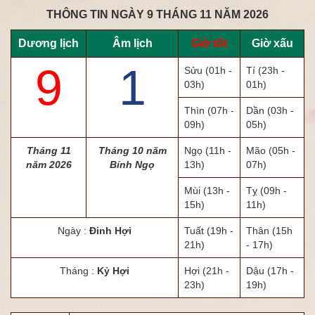
THÔNG TIN NGÀY 9 THÁNG 11 NĂM 2026
Dương lịch
Âm lịch
Giờ tốt
Giờ xấu
9
1
Sửu
(01h -
Tí
(23h -
03h)
01h)
Thìn
(07h -
Dần
(03h -
09h)
05h)
Tháng 11
Tháng 10 năm
Ngọ
(11h -
Mão
(05h -
năm 2026
Bính Ngọ
13h)
07h)
Mùi
(13h -
Tỵ
(09h -
15h)
11h)
Ngày :
Đinh Hợi
Tuất
(19h -
Thân
(15h
21h)
- 17h)
Tháng :
Kỷ Hợi
Hợi
(21h -
Dậu
(17h -
23h)
19h)