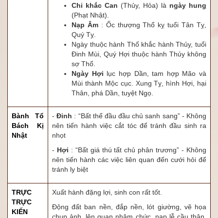
Chi khắc Can
(Thủy, Hỏa) là
ngày hung
(Phạt Nhật).
Nạp Âm
: Ốc thượng Thổ kỵ tuổi Tân Tỵ,
Quý Tỵ.
Ngày thuộc hành Thổ khắc hành Thủy, tuổi
Đinh Mùi, Quý Hợi thuộc hành Thủy không
sợ Thổ.
Ngày Hợi
lục hợp Dần, tam hợp Mão và
Mùi thành Mộc cục. Xung Tỵ, hình Hợi, hại
Thân, phá Dần, tuyệt Ngọ.
Bành Tổ
-
Đinh
: “Bất thế đầu đầu chủ sanh sang” - Không
Bách Kị
nên tiến hành việc cắt tóc để tránh đầu sinh ra
Nhật
nhọt
-
Hợi
: “Bất giá thú tất chủ phân trương” - Không
nên tiến hành các việc liên quan đến cưới hỏi để
tránh ly biệt
TRỰC
Xuất hành đặng lợi, sinh con rất tốt.
TRỰC
Động đất ban nền, đắp nền, lót giường, vẽ họa
KIẾN
chụp ảnh, lên quan nhậm chức, nạp lễ cầu thân,