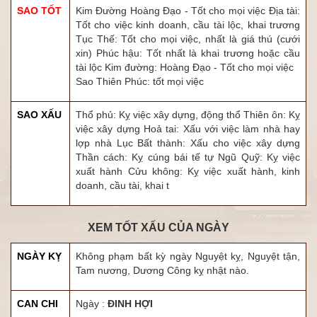
SAO TỐT
Kim Đường Hoàng Đạo - Tốt cho mọi việc Địa tài:
Tốt cho việc kinh doanh, cầu tài lộc, khai trương
Tục Thế: Tốt cho mọi việc, nhất là giá thú (cưới
xin) Phúc hậu: Tốt nhất là khai trương hoặc cầu
tài lộc Kim đường: Hoàng Đạo - Tốt cho mọi việc
Sao Thiên Phúc: tốt mọi việc
SAO XẤU
Thổ phủ: Kỵ việc xây dựng, động thổ Thiên ôn: Kỵ
việc xây dựng Hoả tai: Xấu với việc làm nhà hay
lợp nhà Lục Bất thành: Xấu cho việc xây dựng
Thần cách: Kỵ cúng bái tế tự Ngũ Quỹ: Kỵ việc
xuất hành Cửu không: Kỵ việc xuất hành, kinh
doanh, cầu tài, khai t
XEM TỐT XẤU CỦA NGÀY
NGÀY KỴ
Không phạm bất kỳ ngày Nguyệt kỵ, Nguyệt tận,
Tam nương, Dương Công kỵ nhật nào.
CAN CHI
Ngày :
ĐINH HỢI