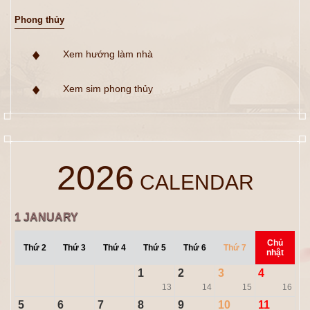
Phong thủy
Xem hướng làm nhà
Xem sim phong thủy
2026
CALENDAR
1
JANUARY
Chủ
Thứ 2
Thứ 3
Thứ 4
Thứ 5
Thứ 6
Thứ 7
nhật
1
2
3
4
13
14
15
16
5
6
7
8
9
10
11