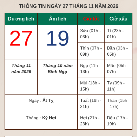
THÔNG TIN NGÀY 27 THÁNG 11 NĂM 2026
Dương lịch
Âm lịch
Giờ tốt
Giờ xấu
27
19
Sửu
(01h -
Tí
(23h -
03h)
01h)
Thìn
(07h -
Dần
(03h -
09h)
05h)
Tháng 11
Tháng 10 năm
Ngọ
(11h -
Mão
(05h -
năm 2026
Bính Ngọ
13h)
07h)
Mùi
(13h -
Tỵ
(09h -
15h)
11h)
Ngày :
Ất Tỵ
Tuất
(19h -
Thân
(15h
21h)
- 17h)
Tháng :
Kỷ Hợi
Hợi
(21h -
Dậu
(17h -
23h)
19h)