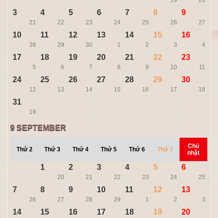
19
20
3
4
5
6
7
8
9
21
22
23
24
25
26
27
10
11
12
13
14
15
16
28
29
30
1
2
3
4
17
18
19
20
21
22
23
5
6
7
8
9
10
11
24
25
26
27
28
29
30
12
13
14
15
16
17
18
31
19
9
SEPTEMBER
Chủ
Thứ 2
Thứ 3
Thứ 4
Thứ 5
Thứ 6
Thứ 7
nhật
1
2
3
4
5
6
20
21
22
23
24
25
7
8
9
10
11
12
13
26
27
28
29
1
2
3
14
15
16
17
18
19
20