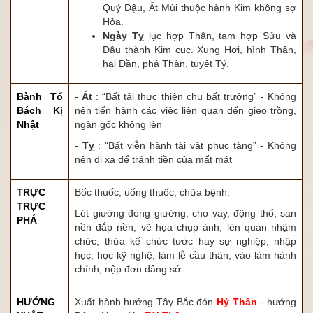
Quý Dậu, Ất Mùi thuộc hành Kim không sợ
Hỏa.
Ngày Tỵ
lục hợp Thân, tam hợp Sửu và
Dậu thành Kim cục. Xung Hợi, hình Thân,
hại Dần, phá Thân, tuyệt Tý.
Bành Tổ
-
Ất
: “Bất tải thực thiên chu bất trưởng” - Không
Bách Kị
nên tiến hành các việc liên quan đến gieo trồng,
Nhật
ngàn gốc không lên
-
Tỵ
: “Bất viễn hành tài vật phục tàng” - Không
nên đi xa để tránh tiền của mất mát
TRỰC
Bốc thuốc, uống thuốc, chữa bệnh.
TRỰC
Lót giường đóng giường, cho vay, động thổ, san
PHÁ
nền đắp nền, vẽ họa chụp ảnh, lên quan nhậm
chức, thừa kế chức tước hay sự nghiệp, nhập
học, học kỹ nghệ, làm lễ cầu thân, vào làm hành
chính, nộp đơn dâng sớ
HƯỚNG
Xuất hành hướng Tây Bắc đón
Hỷ Thần
- hướng