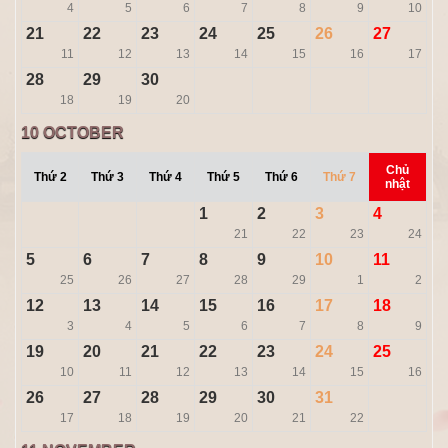
4
5
6
7
8
9
10
21
22
23
24
25
26
27
11
12
13
14
15
16
17
28
29
30
18
19
20
10
OCTOBER
Chủ
Thứ 2
Thứ 3
Thứ 4
Thứ 5
Thứ 6
Thứ 7
nhật
1
2
3
4
21
22
23
24
5
6
7
8
9
10
11
25
26
27
28
29
1
2
12
13
14
15
16
17
18
3
4
5
6
7
8
9
19
20
21
22
23
24
25
10
11
12
13
14
15
16
26
27
28
29
30
31
17
18
19
20
21
22