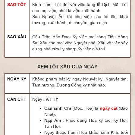
SAO TỐT
Kính Tâm: Tốt đối với việc tang lễ Dịch Mã: Tốt
cho mọi việc, nhất là việc xuất hành
Sao Nguyệt Ân: tốt cho việc cầu tài lộc, khai
trương, xuất hành, di chuyển, giao dịch
SAO XẤU
Câu Trận Hắc Đạo: Kỵ việc mai táng Tiểu Hồng
Sa: Xấu cho mọi việc Nguyệt phá: Xấu về việc xây
dựng nhà cửa Ly sàng: Kỵ việc giá thú
XEM TỐT XẤU CỦA NGÀY
NGÀY KỴ
Không phạm bất kỳ ngày Nguyệt kỵ, Nguyệt tận,
Tam nương, Dương Công kỵ nhật nào.
CAN CHI
Ngày :
ẤT TỴ
Can sinh Chi
(Mộc, Hỏa) là
ngày cát
(Bảo
Nhật).
Nạp Âm
: Phúc đăng Hỏa kỵ tuổi Kỷ Hợi,
Tân Hợi.
Ngày thuộc hành Hỏa khắc hành Kim, tuổi