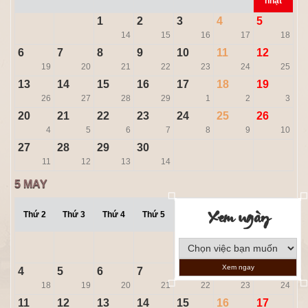
nhật
1
2
3
4
5
14
15
16
17
18
6
7
8
9
10
11
12
19
20
21
22
23
24
25
13
14
15
16
17
18
19
26
27
28
29
1
2
3
20
21
22
23
24
25
26
4
5
6
7
8
9
10
27
28
29
30
11
12
13
14
5
MAY
Xem ngày
Chủ
Thứ 2
Thứ 3
Thứ 4
Thứ 5
Thứ 6
Thứ 7
nhật
1
2
3
15
16
17
Xem ngay
4
5
6
7
8
9
10
18
19
20
21
22
23
24
11
12
13
14
15
16
17