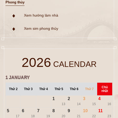
Phong thủy
Xem hướng làm nhà
Xem sim phong thủy
2026
CALENDAR
1
JANUARY
Chủ
Thứ 2
Thứ 3
Thứ 4
Thứ 5
Thứ 6
Thứ 7
nhật
1
2
3
4
13
14
15
16
5
6
7
8
9
10
11
17
18
19
20
21
22
23