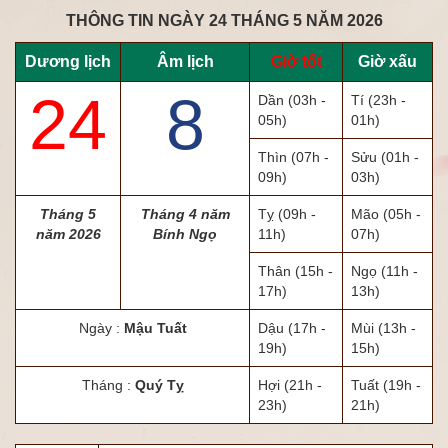
THÔNG TIN NGÀY 24 THÁNG 5 NĂM 2026
Dương lịch
Âm lịch
Giờ tốt
Giờ xấu
24
8
Dần
(03h -
Tí
(23h -
05h)
01h)
Thìn
(07h -
Sửu
(01h -
09h)
03h)
Tháng 5
Tháng 4 năm
Tỵ
(09h -
Mão
(05h -
năm 2026
Bính Ngọ
11h)
07h)
Thân
(15h -
Ngọ
(11h -
17h)
13h)
Ngày :
Mậu Tuất
Dậu
(17h -
Mùi
(13h -
19h)
15h)
Tháng :
Quý Tỵ
Hợi
(21h -
Tuất
(19h -
23h)
21h)