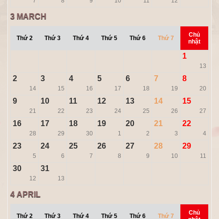
7
8
9
10
11
12
3
MARCH
Chủ
Thứ 2
Thứ 3
Thứ 4
Thứ 5
Thứ 6
Thứ 7
nhật
1
13
2
3
4
5
6
7
8
14
15
16
17
18
19
20
9
10
11
12
13
14
15
21
22
23
24
25
26
27
16
17
18
19
20
21
22
28
29
30
1
2
3
4
23
24
25
26
27
28
29
5
6
7
8
9
10
11
30
31
12
13
4
APRIL
Chủ
Thứ 2
Thứ 3
Thứ 4
Thứ 5
Thứ 6
Thứ 7