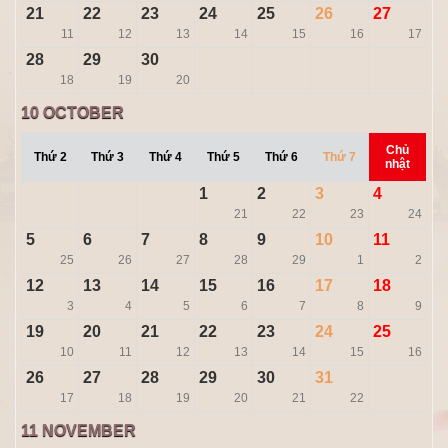
21
22
23
24
25
26
27
11
12
13
14
15
16
17
28
29
30
18
19
20
10
OCTOBER
Chủ
Thứ 2
Thứ 3
Thứ 4
Thứ 5
Thứ 6
Thứ 7
nhật
1
2
3
4
21
22
23
24
5
6
7
8
9
10
11
25
26
27
28
29
1
2
12
13
14
15
16
17
18
3
4
5
6
7
8
9
19
20
21
22
23
24
25
10
11
12
13
14
15
16
26
27
28
29
30
31
17
18
19
20
21
22
11
NOVEMBER