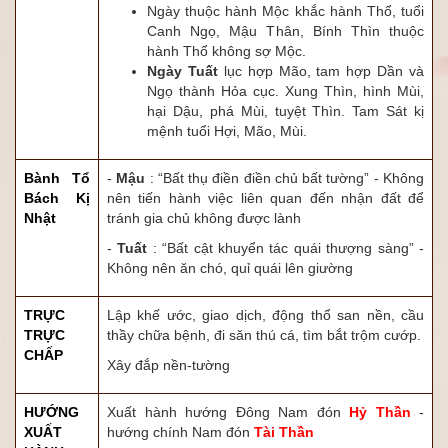
Ngày thuộc hành Mộc khắc hành Thổ, tuổi
Canh Ngọ, Mậu Thân, Bính Thìn thuộc
hành Thổ không sợ Mộc.
Ngày Tuất
lục hợp Mão, tam hợp Dần và
Ngọ thành Hỏa cục. Xung Thìn, hình Mùi,
hại Dậu, phá Mùi, tuyệt Thìn. Tam Sát kị
mệnh tuổi Hợi, Mão, Mùi.
Bành Tổ
-
Mậu
: “Bất thụ điền điền chủ bất tường” - Không
Bách Kị
nên tiến hành việc liên quan đến nhận đất để
Nhật
tránh gia chủ không được lành
-
Tuất
: “Bất cật khuyển tác quái thượng sàng” -
Không nên ăn chó, quỉ quái lên giường
TRỰC
Lập khế ước, giao dịch, động thổ san nền, cầu
TRỰC
thầy chữa bệnh, đi săn thú cá, tìm bắt trộm cướp.
CHẤP
Xây đắp nền-tường
HƯỚNG
Xuất hành hướng Đông Nam đón
Hỷ Thần
-
XUẤT
hướng chính Nam đón
Tài Thần