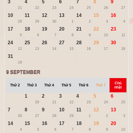
3
4
5
6
7
8
9
21
22
23
24
25
26
27
10
11
12
13
14
15
16
28
29
30
1
2
3
4
17
18
19
20
21
22
23
5
6
7
8
9
10
11
24
25
26
27
28
29
30
12
13
14
15
16
17
18
31
19
9
SEPTEMBER
Chủ
Thứ 2
Thứ 3
Thứ 4
Thứ 5
Thứ 6
Thứ 7
nhật
1
2
3
4
5
6
20
21
22
23
24
25
7
8
9
10
11
12
13
26
27
28
29
1
2
3
14
15
16
17
18
19
20
4
5
6
7
8
9
10