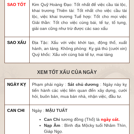
SAO TỐT
Kim Quỹ Hoàng Đạo: Tốt nhất để việc cầu tài lộc,
khai trương Thiên tài: Tốt nhất cho việc cầu tài
lộc, việc khai trương Tuế hợp: Tốt cho mọi việc
Giải thần: Tốt cho việc cúng bái, tế tự, tố tụng,
giải oan cũng như trừ được các sao xấu
SAO XẤU
Địa Tặc: Xấu với việc khởi tạo, động thổ, xuất
hành, an táng. Không phòng: Kỵ giá thú (cưới xin)
Quỷ khốc: Xấu với cúng bái tế tự, mai táng
XEM TỐT XẤU CỦA NGÀY
NGÀY KỴ
Phạm phải ngày :
Sát chủ dương
: Ngày này kỵ
tiến hành các việc liên quan đến xây dựng, cưới
hỏi, buôn bán, mua bán nhà, nhận việc, đầu tư.
CAN CHI
Ngày :
MẬU TUẤT
Can Chi
tương đồng (Thổ) là
ngày cát.
Nạp Âm
: Bình địa Mộckỵ tuổi Nhâm Thìn,
Giáp Ngọ.