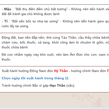
-
Mậu
: “Bất thụ điền điền chủ bất tường” - Không nên tiến hành v
đất để tránh gia chủ không được lành
-
Tí
: “Bất vấn bốc tự nhạ tai ương” - Không nên tiến hành gieo qu
rước lấy tai ương
Động đất, ban nền đắp nền, thờ cúng Táo Thần, cầu thầy chữa bện
châm cứu, bốc thuốc, xả tang, khởi công làm lò nhuộm lò gốm, n
thuốc chữa bệnh.
Đẻ con nhằm ngày này khó nuôi, nên làm Âm Đức cho con, nam n
thuốc.
Xuất hành hướng Đông Nam đón
Hỷ Thần
- hướng chính Nam đón
T
Chọn ngày tốt xuất hành trong tháng 11
Tránh hướng chính Bắc vì gặp
Hạc Thần
(xấu)