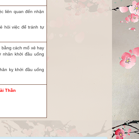
iệc liên quan đến nhận
ẻ hỏi việc để tránh tự
h bằng cách mổ xẻ hay
ữ nhân khởi đầu uống
hân kỵ khởi đầu uống
ài Thần