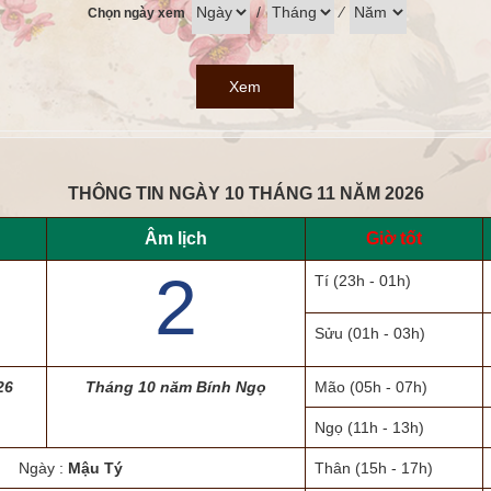
/
⁄
Chọn ngày xem
Xem
THÔNG TIN NGÀY 10 THÁNG 11 NĂM 2026
Âm lịch
Giờ tốt
2
Tí
(23h - 01h)
Sửu
(01h - 03h)
26
Tháng 10 năm Bính Ngọ
Mão
(05h - 07h)
Ngọ
(11h - 13h)
Ngày :
Mậu Tý
Thân
(15h - 17h)