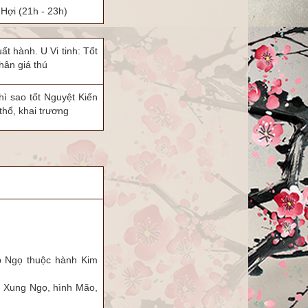
Hợi
(21h - 23h)
ất hành. U Vi tinh: Tốt
hân giá thú
hì sao tốt Nguyệt Kiến
thổ, khai trương
.
p Ngọ thuộc hành Kim
. Xung Ngọ, hình Mão,