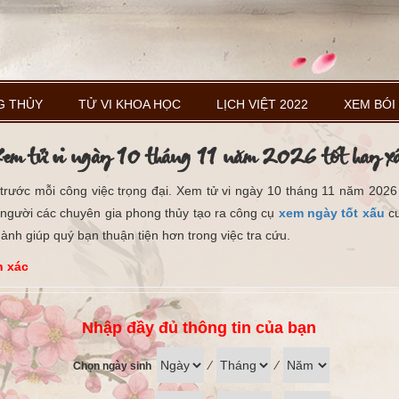
G THỦY
TỬ VI KHOA HỌC
LỊCH VIỆT 2022
XEM BÓI
em tử vi ngày 10 tháng 11 năm 2026 tốt hay x
rước mỗi công việc trọng đại. Xem tử vi ngày 10 tháng 11 năm 2026 
 người các chuyên gia phong thủy tạo ra công cụ
xem ngày tốt xấu
cu
ành giúp quý bạn thuận tiện hơn trong việc tra cứu.
h xác
Nhập đầy đủ thông tin của bạn
⁄
⁄
Chọn ngày sinh