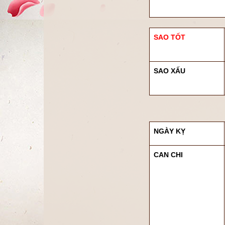
SAO TỐT
SAO XẤU
NGÀY KỴ
CAN CHI