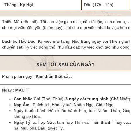
Tháng :
Kỷ Hợi
Dậu
(17h - 19h)
Thiên Mã (Lộc mã): Tốt cho việc giao dịch, cầu tài lộc, kinh doanh, xu
cho mọi việc Yếu yên (thiên quý): Tốt cho mọi việc, nhất là việc hôn n
Bạch hổ Hắc Đạo: Kỵ việc mai táng. Nếu trùng ngày với Thiên giải t
chuyển sát: Kỵ việc động thổ Phủ đầu dát: Kỵ việc khởi tạo như động 
XEM TỐT XẤU CỦA NGÀY
Phạm phải ngày :
Kim thần thất sát
:
Ngày :
MẬU TÍ
Can khắc Chi
(Thổ, Thủy) là
ngày cát trung bình
(Chế Nhật)
Nạp Âm
: Phích lịch Hỏa kỵ tuổi Nhâm Ngọ, Giáp Ngọ.
Ngày thuộc hành Hỏa khắc hành Kim, tuổi Nhâm Thân, Giá
không sợ Hỏa.
Ngày Tý
lục hợp Sửu, tam hợp Thìn và Thân thành Thủy cục
hại Mùi, phá Dậu, tuyệt Tỵ.