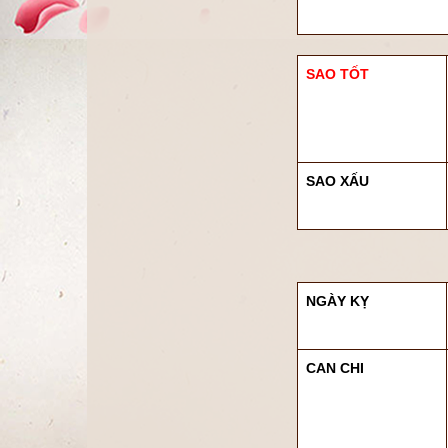
SAO TỐT
SAO XẤU
NGÀY KỴ
CAN CHI