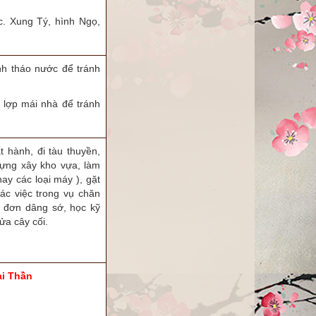
. Xung Tý, hình Ngọ,
nh tháo nước để tránh
h lợp mái nhà để tránh
 hành, đi tàu thuyền,
dựng xây kho vựa, làm
y các loại máy ), gặt
ác việc trong vụ chăn
p đơn dâng sớ, học kỹ
ửa cây cối.
ài Thần