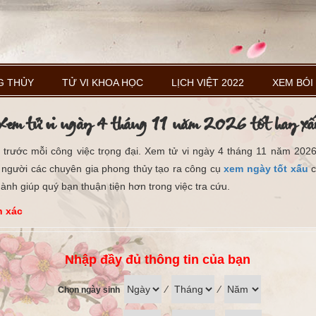
G THỦY
TỬ VI KHOA HỌC
LỊCH VIỆT 2022
XEM BÓI
Xem tử vi ngày 4 tháng 11 năm 2026 tốt hay xấ
trước mỗi công việc trọng đại. Xem tử vi ngày 4 tháng 11 năm 2026 
u người các chuyên gia phong thủy tạo ra công cụ
xem ngày tốt xấu
c
ành giúp quý bạn thuận tiện hơn trong việc tra cứu.
h xác
Nhập đầy đủ thông tin của bạn
⁄
⁄
Chọn ngày sinh