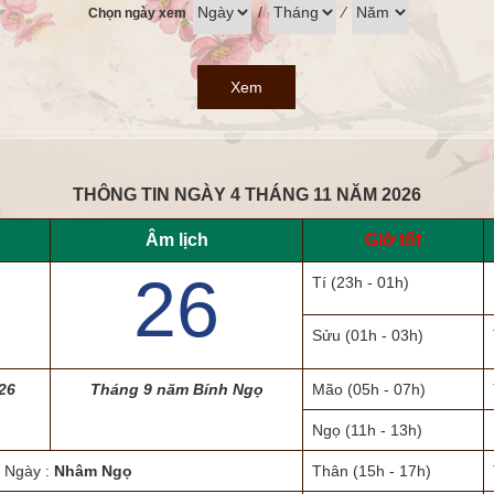
/
⁄
Chọn ngày xem
Xem
THÔNG TIN NGÀY 4 THÁNG 11 NĂM 2026
Âm lịch
Giờ tốt
26
Tí
(23h - 01h)
Sửu
(01h - 03h)
26
Tháng 9 năm Bính Ngọ
Mão
(05h - 07h)
Ngọ
(11h - 13h)
Ngày :
Nhâm Ngọ
Thân
(15h - 17h)