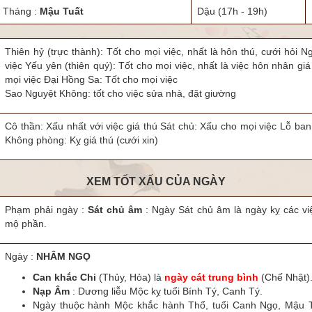
Tháng :
Mậu Tuất
Dậu
(17h - 19h)
Thiên hỷ (trực thành): Tốt cho mọi việc, nhất là hôn thú, cưới hỏi N
việc Yếu yên (thiên quý): Tốt cho mọi việc, nhất là việc hôn nhân gi
mọi việc Đại Hồng Sa: Tốt cho mọi việc
Sao Nguyệt Không: tốt cho việc sửa nhà, đặt giường
Cô thần: Xấu nhất với việc giá thú Sát chủ: Xấu cho mọi việc Lỗ ban 
Không phòng: Kỵ giá thú (cưới xin)
XEM TỐT XẤU CỦA NGÀY
Phạm phải ngày :
Sát chủ âm
: Ngày Sát chủ âm là ngày kỵ các việ
mộ phần.
Ngày :
NHÂM NGỌ
Can khắc Chi
(Thủy, Hỏa) là
ngày cát trung bình
(Chế Nhật)
Nạp Âm
: Dương liễu Mộc kỵ tuổi Bính Tý, Canh Tý.
Ngày thuộc hành Mộc khắc hành Thổ, tuổi Canh Ngọ, Mậu T