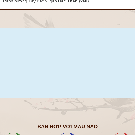
Tránh hướng Tây Bắc vì gặp
Hạc Thần
(xấu)
BẠN HỢP VỚI MÀU NÀO