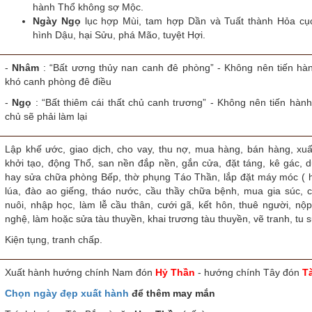
hành Thổ không sợ Mộc.
Ngày Ngọ
lục hợp Mùi, tam hợp Dần và Tuất thành Hỏa cục
hình Dậu, hại Sửu, phá Mão, tuyệt Hợi.
-
Nhâm
: “Bất ương thủy nan canh đê phòng” - Không nên tiến hà
khó canh phòng đê điều
-
Ngọ
: “Bất thiêm cái thất chủ canh trương” - Không nên tiến hàn
chủ sẽ phải làm lại
Lập khế ước, giao dịch, cho vay, thu nợ, mua hàng, bán hàng, xuất
khởi tạo, động Thổ, san nền đắp nền, gắn cửa, đặt táng, kê gác, 
hay sửa chữa phòng Bếp, thờ phụng Táo Thần, lắp đặt máy móc ( ha
lúa, đào ao giếng, tháo nước, cầu thầy chữa bệnh, mua gia súc, c
nuôi, nhập học, làm lễ cầu thân, cưới gã, kết hôn, thuê người, nộ
nghệ, làm hoặc sửa tàu thuyền, khai trương tàu thuyền, vẽ tranh, tu s
Kiện tụng, tranh chấp.
Xuất hành hướng chính Nam đón
Hỷ Thần
- hướng chính Tây đón
T
Chọn ngày đẹp xuất hành
để thêm may mắn