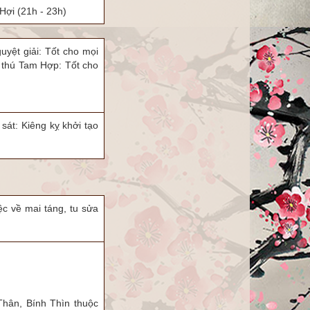
Hợi
(21h - 23h)
guyệt giải: Tốt cho mọi
á thú Tam Hợp: Tốt cho
sát: Kiêng kỵ khởi tạo
c về mai táng, tu sửa
.
hân, Bính Thìn thuộc