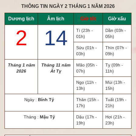
THÔNG TIN NGÀY 2 THÁNG 1 NĂM 2026
Dương lịch
Âm lịch
Giờ tốt
Giờ xấu
2
14
Tí
(23h -
Dần
(03h -
01h)
05h)
Sửu
(01h -
Thìn
(07h -
03h)
09h)
Tháng 1 năm
Tháng 11 năm
Mão
(05h -
Tỵ
(09h -
2026
Ất Tỵ
07h)
11h)
Ngọ
(11h -
Mùi
(13h -
13h)
15h)
Ngày :
Bính Tý
Thân
(15h -
Tuất
(19h -
17h)
21h)
Tháng :
Mậu Tý
Dậu
(17h -
Hợi
(21h -
19h)
23h)