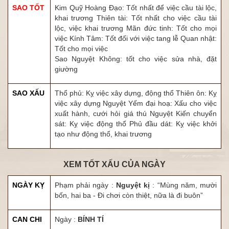
SAO TỐT
Kim Quỹ Hoàng Đạo: Tốt nhất để việc cầu tài lộc,
khai trương Thiên tài: Tốt nhất cho việc cầu tài
lộc, việc khai trương Mãn đức tinh: Tốt cho mọi
việc Kính Tâm: Tốt đối với việc tang lễ Quan nhật:
Tốt cho mọi việc
Sao Nguyệt Không: tốt cho việc sửa nhà, đặt
giường
SAO XẤU
Thổ phủ: Kỵ việc xây dựng, động thổ Thiên ôn: Kỵ
việc xây dựng Nguyệt Yếm đại hoạ: Xấu cho việc
xuất hành, cưới hỏi giá thú Nguyệt Kiến chuyển
sát: Kỵ việc động thổ Phủ đầu dát: Kỵ việc khởi
tạo như động thổ, khai trương
XEM TỐT XẤU CỦA NGÀY
NGÀY KỴ
Phạm phải ngày :
Nguyệt kị
: “Mùng năm, mười
bốn, hai ba - Đi chơi còn thiệt, nữa là đi buôn”
CAN CHI
Ngày :
BÍNH TÍ