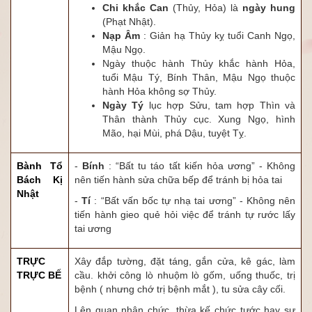
Chi khắc Can
(Thủy, Hỏa) là
ngày hung
(Phạt Nhật).
Nạp Âm
: Giản hạ Thủy kỵ tuổi Canh Ngọ,
Mậu Ngọ.
Ngày thuộc hành Thủy khắc hành Hỏa,
tuổi Mậu Tý, Bính Thân, Mậu Ngọ thuộc
hành Hỏa không sợ Thủy.
Ngày Tý
lục hợp Sửu, tam hợp Thìn và
Thân thành Thủy cục. Xung Ngọ, hình
Mão, hại Mùi, phá Dậu, tuyệt Tỵ.
Bành Tổ
-
Bính
: “Bất tu táo tất kiến hỏa ương” - Không
Bách Kị
nên tiến hành sửa chữa bếp để tránh bị hỏa tai
Nhật
-
Tí
: “Bất vấn bốc tự nhạ tai ương” - Không nên
tiến hành gieo quẻ hỏi việc để tránh tự rước lấy
tai ương
TRỰC
Xây đắp tường, đặt táng, gắn cửa, kê gác, làm
TRỰC BẾ
cầu. khởi công lò nhuộm lò gốm, uống thuốc, trị
bệnh ( nhưng chớ trị bệnh mắt ), tu sửa cây cối.
Lên quan nhận chức, thừa kế chức tước hay sự