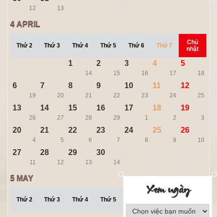
12
13
4
APRIL
Chủ
Thứ 2
Thứ 3
Thứ 4
Thứ 5
Thứ 6
Thứ 7
nhật
1
2
3
4
5
14
15
16
17
18
6
7
8
9
10
11
12
19
20
21
22
23
24
25
13
14
15
16
17
18
19
26
27
28
29
1
2
3
20
21
22
23
24
25
26
4
5
6
7
8
9
10
27
28
29
30
11
12
13
14
5
MAY
Xem ngày
Chủ
Thứ 2
Thứ 3
Thứ 4
Thứ 5
Thứ 6
Thứ 7
nhật