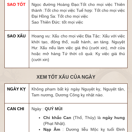
SAO TỐT
Ngọc đường Hoàng Đạo:Tốt cho mọi việc Thiên
thành :Tốt cho mọi việc Tuế hợp: Tốt cho mọi việc
Đại Hồng Sa: Tốt cho mọi việc
Sao Thiên Đức: tốt mọi việc
SAO XẤU
Hoang vu: Xấu cho mọi việc Địa Tặc: Xấu với việc
khởi tạo, động thổ, xuất hành, an táng. Nguyệt
Hư: Xấu nếu làm việc giá thú (cưới xin), mở cửa
hoặc mở hàng Tứ thời cô quả: Kỵ việc giá thú
(cưới xin)
XEM TỐT XẤU CỦA NGÀY
NGÀY KỴ
Không phạm bất kỳ ngày Nguyệt kỵ, Nguyệt tận,
Tam nương, Dương Công kỵ nhật nào.
CAN CHI
Ngày :
QUÝ MÙI
Chi khắc Can
(Thổ, Thủy) là
ngày hung
(Phạt Nhật).
Nạp Âm
: Dương liễu Mộc kỵ tuổi Đinh