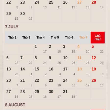
22
23
24
25
26
27
28
8
9
10
11
12
13
14
29
30
15
16
7
JULY
Chủ
Thứ 2
Thứ 3
Thứ 4
Thứ 5
Thứ 6
Thứ 7
nhật
1
2
3
4
5
17
18
19
20
21
6
7
8
9
10
11
12
22
23
24
25
26
27
28
13
14
15
16
17
18
19
29
1
2
3
4
5
6
20
21
22
23
24
25
26
7
8
9
10
11
12
13
27
28
29
30
31
14
15
16
17
18
8
AUGUST