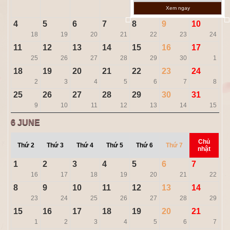
1
2
3
Xem ngay
15
16
17
4
5
6
7
8
9
10
18
19
20
21
22
23
24
11
12
13
14
15
16
17
25
26
27
28
29
30
1
18
19
20
21
22
23
24
2
3
4
5
6
7
8
25
26
27
28
29
30
31
9
10
11
12
13
14
15
6
JUNE
Chủ
Thứ 2
Thứ 3
Thứ 4
Thứ 5
Thứ 6
Thứ 7
nhật
1
2
3
4
5
6
7
16
17
18
19
20
21
22
8
9
10
11
12
13
14
23
24
25
26
27
28
29
15
16
17
18
19
20
21
1
2
3
4
5
6
7