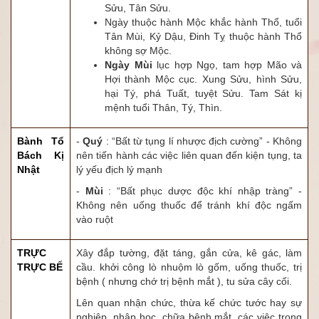
Sửu, Tân Sửu.
Ngày thuộc hành Mộc khắc hành Thổ, tuổi
Tân Mùi, Kỷ Dậu, Đinh Tỵ thuộc hành Thổ
không sợ Mộc.
Ngày Mùi
lục hợp Ngọ, tam hợp Mão và
Hợi thành Mộc cục. Xung Sửu, hình Sửu,
hại Tý, phá Tuất, tuyệt Sửu. Tam Sát kị
mệnh tuổi Thân, Tý, Thìn.
Bành Tổ
-
Quý
: “Bất từ tụng lí nhược địch cường” - Không
Bách Kị
nên tiến hành các việc liên quan đến kiện tụng, ta
Nhật
lý yếu địch lý mạnh
-
Mùi
: “Bất phục dược độc khí nhập tràng” -
Không nên uống thuốc để tránh khí độc ngấm
vào ruột
TRỰC
Xây đắp tường, đặt táng, gắn cửa, kê gác, làm
TRỰC BẾ
cầu. khởi công lò nhuộm lò gốm, uống thuốc, trị
bệnh ( nhưng chớ trị bệnh mắt ), tu sửa cây cối.
Lên quan nhận chức, thừa kế chức tước hay sự
nghiệp, nhập học, chữa bệnh mắt, các việc trong