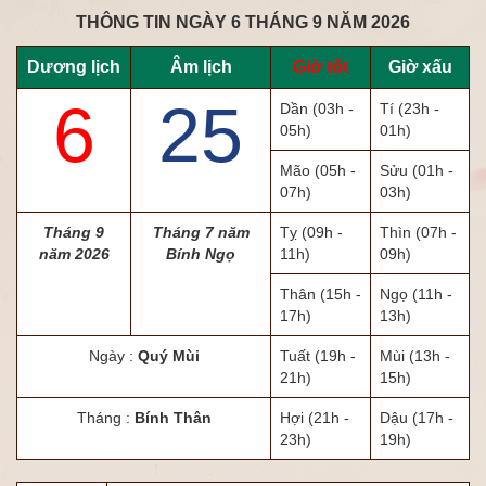
THÔNG TIN NGÀY 6 THÁNG 9 NĂM 2026
Dương lịch
Âm lịch
Giờ tốt
Giờ xấu
6
25
Dần
(03h -
Tí
(23h -
05h)
01h)
Mão
(05h -
Sửu
(01h -
07h)
03h)
Tháng 9
Tháng 7 năm
Tỵ
(09h -
Thìn
(07h -
năm 2026
Bính Ngọ
11h)
09h)
Thân
(15h -
Ngọ
(11h -
17h)
13h)
Ngày :
Quý Mùi
Tuất
(19h -
Mùi
(13h -
21h)
15h)
Tháng :
Bính Thân
Hợi
(21h -
Dậu
(17h -
23h)
19h)