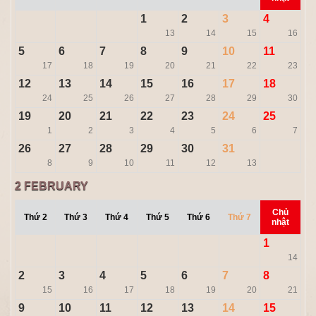
1
2
3
4
13
14
15
16
5
6
7
8
9
10
11
17
18
19
20
21
22
23
12
13
14
15
16
17
18
24
25
26
27
28
29
30
19
20
21
22
23
24
25
1
2
3
4
5
6
7
26
27
28
29
30
31
8
9
10
11
12
13
2
FEBRUARY
Chủ
Thứ 2
Thứ 3
Thứ 4
Thứ 5
Thứ 6
Thứ 7
nhật
1
14
2
3
4
5
6
7
8
15
16
17
18
19
20
21
9
10
11
12
13
14
15