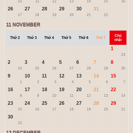
10
11
12
13
14
15
16
26
27
28
29
30
31
17
18
19
20
21
22
11
NOVEMBER
Chủ
Thứ 2
Thứ 3
Thứ 4
Thứ 5
Thứ 6
Thứ 7
nhật
1
23
2
3
4
5
6
7
8
24
25
26
27
28
29
30
9
10
11
12
13
14
15
1
2
3
4
5
6
7
16
17
18
19
20
21
22
8
9
10
11
12
13
14
23
24
25
26
27
28
29
15
16
17
18
19
20
21
30
22
12
DECEMBER