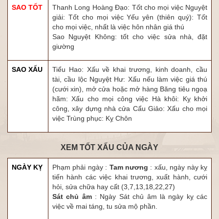
SAO TỐT
Thanh Long Hoàng Đạo: Tốt cho mọi việc Nguyệt
giải: Tốt cho mọi việc Yếu yên (thiên quý): Tốt
cho mọi việc, nhất là việc hôn nhân giá thú
Sao Nguyệt Không: tốt cho việc sửa nhà, đặt
giường
SAO XẤU
Tiểu Hao: Xấu về khai trương, kinh doanh, cầu
tài, cầu lộc Nguyệt Hư: Xấu nếu làm việc giá thú
(cưới xin), mở cửa hoặc mở hàng Băng tiêu ngoạ
hãm: Xấu cho mọi công việc Hà khôi: Kỵ khởi
công, xây dựng nhà cửa Cẩu Giảo: Xấu cho mọi
việc Trùng phục: Kỵ Chôn
XEM TỐT XẤU CỦA NGÀY
NGÀY KỴ
Phạm phải ngày :
Tam nương
: xấu, ngày này kỵ
tiến hành các việc khai trương, xuất hành, cưới
hỏi, sửa chữa hay cất (3,7,13,18,22,27)
Sát chủ âm
: Ngày Sát chủ âm là ngày kỵ các
việc về mai táng, tu sửa mộ phần.