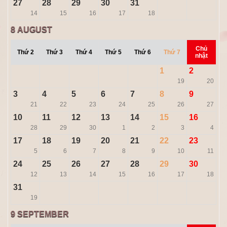
27
28
29
30
31
14
15
16
17
18
8
AUGUST
Chủ
Thứ 2
Thứ 3
Thứ 4
Thứ 5
Thứ 6
Thứ 7
nhật
1
2
19
20
3
4
5
6
7
8
9
21
22
23
24
25
26
27
10
11
12
13
14
15
16
28
29
30
1
2
3
4
17
18
19
20
21
22
23
5
6
7
8
9
10
11
24
25
26
27
28
29
30
12
13
14
15
16
17
18
31
19
9
SEPTEMBER