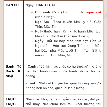
CAN CHI
Ngày :
CANH TUẤT
Chi sinh Can
(Thổ, Kim) là
ngày cát
(Nghĩa Nhật).
Nạp Âm
: Thoa xuyến Kim kỵ tuổi Giáp
Thìn, Mậu Thìn.
Ngày thuộc hành Kim khắc hành Mộc, tuổi
Mậu Tuất nhờ Kim khắc mà được lợi.
Ngày Tuất
lục hợp Mão, tam hợp Dần và
Ngọ thành Hỏa cục. Xung Thìn, hình Mùi,
hại Dậu, phá Mùi, tuyệt Thìn. Tam Sát kị
mệnh tuổi Hợi, Mão, Mùi.
Bành Tổ
-
Canh
: “Bất kinh lạc chức cơ hư trướng” - Không
Bách Kị
nên tiến hành quay tơ để tránh cũi dệt hư hại
Nhật
ngang
-
Tuất
: “Bất cật khuyển tác quái thượng sàng” -
Không nên ăn chó, quỉ quái lên giường
TRỰC
Nhập vào kho, đặt táng, gắn cửa, kê gác, đặt yên
TRỰC
chỗ máy, sửa chữa làm tàu, khai trương tàu