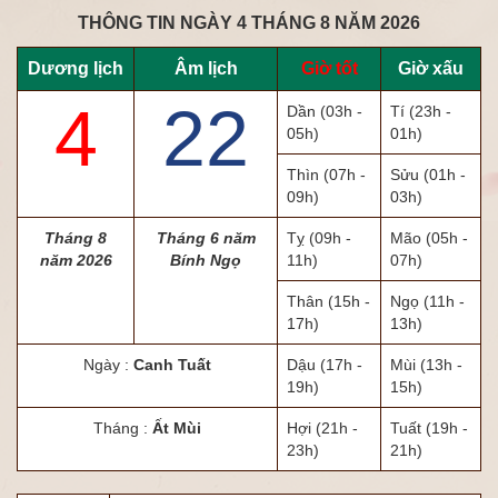
THÔNG TIN NGÀY 4 THÁNG 8 NĂM 2026
Dương lịch
Âm lịch
Giờ tốt
Giờ xấu
4
22
Dần
(03h -
Tí
(23h -
05h)
01h)
Thìn
(07h -
Sửu
(01h -
09h)
03h)
Tháng 8
Tháng 6 năm
Tỵ
(09h -
Mão
(05h -
năm 2026
Bính Ngọ
11h)
07h)
Thân
(15h -
Ngọ
(11h -
17h)
13h)
Ngày :
Canh Tuất
Dậu
(17h -
Mùi
(13h -
19h)
15h)
Tháng :
Ất Mùi
Hợi
(21h -
Tuất
(19h -
23h)
21h)